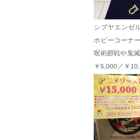
シブヤエンゼ
ホビーコーナ
呪術廻戦や鬼
￥5,000／￥