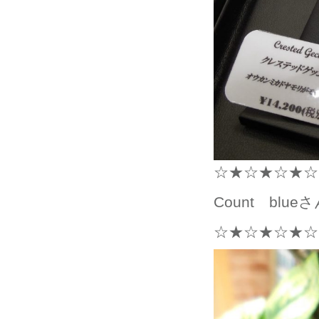
☆★☆★☆★☆
Count bl
☆★☆★☆★☆