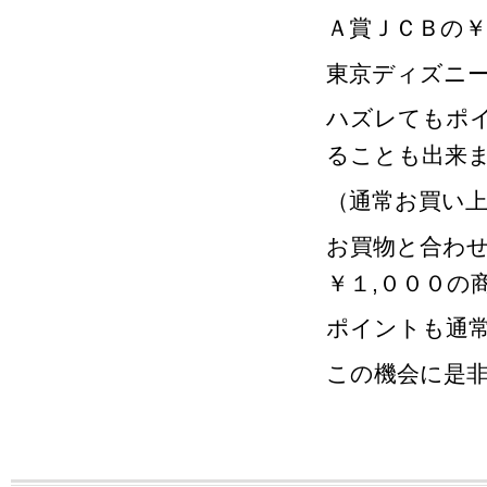
Ａ賞ＪＣＢの￥
東京ディズニ
ハズレてもポ
ることも出来
（通常お買い上
お買物と合わ
￥１,０００の
ポイントも通
この機会に是