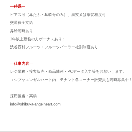
—待遇—
ピアス可（耳たぶ・耳軟骨のみ）、黒髪又は茶髪程度可
交通費全支給
昇給随時あり
1年以上勤務の方ボーナスあり！
渋谷西村フルーツ・フルーツパーラー社割制度あり
—仕事内容—
レジ業務・接客販売・商品陳列・PCデータ入力等をお願いします。
（シブヤエンゼルハート内、テナント各コーナー販売員も随時募集中
採用担当：高橋
info@shibuya-angelheart.com